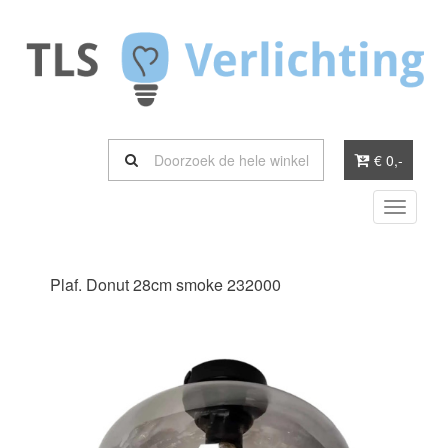
€ 0
,-
Toggle
navigati
Plaf. Donut 28cm smoke 232000