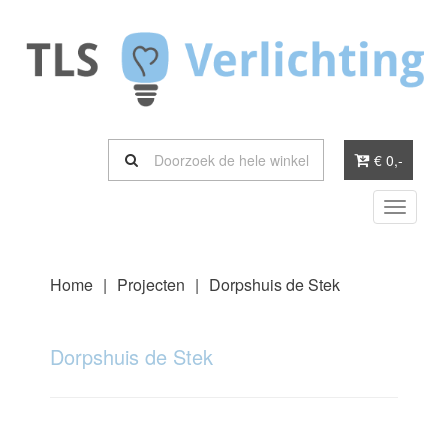
€ 0
,-
Toggle
navigati
Home
|
Projecten
|
Dorpshuis de Stek
Dorpshuis de Stek